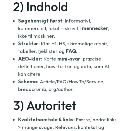
2) Indhold
Søgehensigt først:
Informativt,
kommercielt, lokalt—skriv til
mennesker
,
ikke til maskiner.
Struktur:
Klar H1–H3, skimmelige afsnit,
tabeller, tjeklister og
FAQ
.
AEO-klar:
Korte
mini-svar
, præcise
definitioner, how-to-trin og data, som AI
kan citere.
Schema:
Article/FAQ/HowTo/Service,
breadcrumb, org/author.
3) Autoritet
Kvalitetsomtale & links:
Færre, bedre links
> mange svage. Relevans, kontekst og