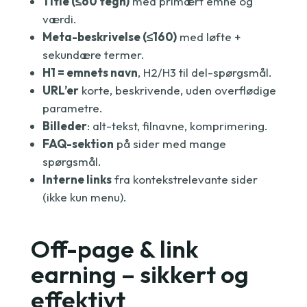
Title (≤60 tegn)
med primært emne og
værdi.
Meta-beskrivelse (≤160)
med løfte +
sekundære termer.
H1 = emnets navn
, H2/H3 til del-spørgsmål.
URL’er
korte, beskrivende, uden overflødige
parametre.
Billeder
: alt-tekst, filnavne, komprimering.
FAQ-sektion
på sider med mange
spørgsmål.
Interne links
fra kontekstrelevante sider
(ikke kun menu).
Off-page & link
earning – sikkert og
effektivt