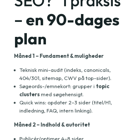
SEO?” i praksis
–
en 90-dages
plan
Måned 1 – Fundament & muligheder
Teknisk mini-audit (indeks, canonicals,
404/301, sitemap, CWV på top-sider).
Søgeords-/emnekort: grupper i
topic
clusters
med søgehensigt.
Quick wins: opdater 2–3 sider (titel/H1,
indledning, FAQ, intern linking).
Måned 2 – Indhold & autoritet
Publicér/optimer 4–8 sider