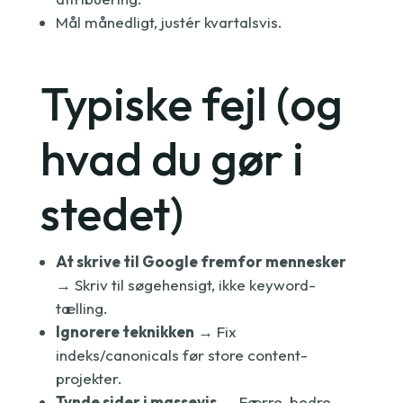
Mål månedligt, justér kvartalsvis.
Typiske fejl (og
hvad du gør i
stedet)
At skrive til Google fremfor mennesker
→ Skriv til søgehensigt, ikke keyword-
tælling.
Ignorere teknikken
→ Fix
indeks/canonicals før store content-
projekter.
Tynde sider i massevis
→ Færre, bedre