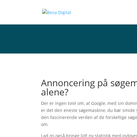
Annoncering på søgem
alene?
Der er ingen tvivl om, at Google, med sin domi
er det den eneste søgemaskine, du bør smide sa
den fascinerende verden af de forskellige søge
om.
Lad os også bringe lidt ny statistik med indov