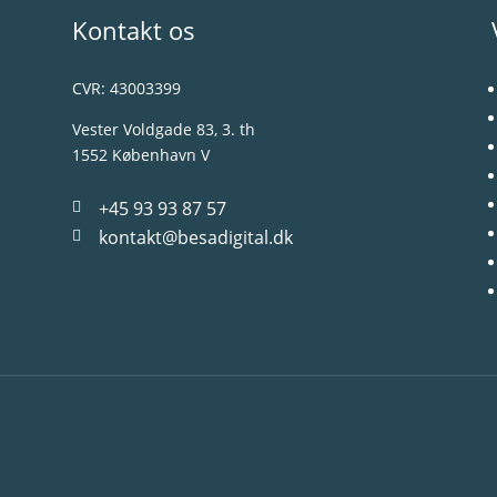
Kontakt os
CVR: 43003399
Vester Voldgade 83, 3. th
1552 København V
+45 93 93 87 57

kontakt@besadigital.dk
