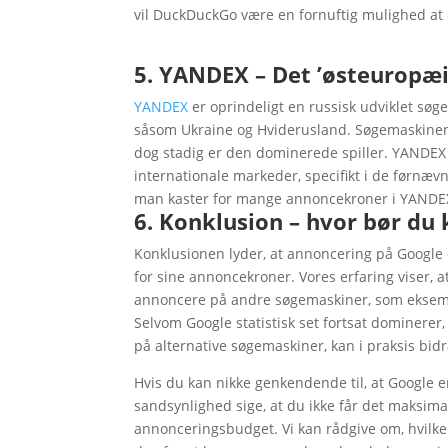
vil DuckDuckGo være en fornuftig mulighed at 
5. YANDEX – Det ’østeuropæi
YANDEX
er oprindeligt en russisk udviklet søg
såsom Ukraine og Hviderusland. Søgemaskinen er 
dog stadig er den dominerede spiller. YANDEX 
internationale markeder, specifikt i de førnæv
man kaster for mange annoncekroner i YANDEX
6. Konklusion – hvor bør du 
Konklusionen lyder, at annoncering på Google e
for sine annoncekroner. Vores erfaring viser, a
annoncere på andre søgemaskiner, som eksemp
Selvom Google statistisk set fortsat dominerer
på alternative søgemaskiner, kan i praksis bidra
Hvis du kan nikke genkendende til, at Google
sandsynlighed sige, at du ikke får det maksimal
annonceringsbudget. Vi kan rådgive om, hvilke 