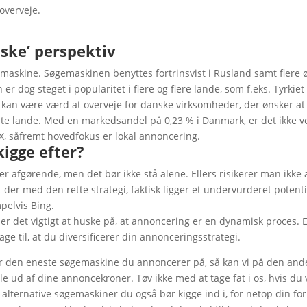
overveje.
ske’ perspektiv
emaskine. Søgemaskinen benyttes fortrinsvist i Rusland samt flere
dog steget i popularitet i flere og flere lande, som f.eks. Tyrkiet
kan være værd at overveje for danske virksomheder, der ønsker at
nte lande. Med en markedsandel på 0,23 % i Danmark, er det ikke vo
, såfremt hovedfokus er lokal annoncering.
kigge efter?
r afgørende, men det bør ikke stå alene. Ellers risikerer man ikke
t der med den rette strategi, faktisk ligger et undervurderet potent
elvis Bing.
, er det vigtigt at huske på, at annoncering er en dynamisk proces.
ge til, at du diversificerer din annonceringsstrategi.
 er den eneste søgemaskine du annoncerer på, så kan vi på den an
e ud af dine annoncekroner. Tøv ikke med at tage fat i os, hvis du 
alternative søgemaskiner du også bør kigge ind i, for netop din for