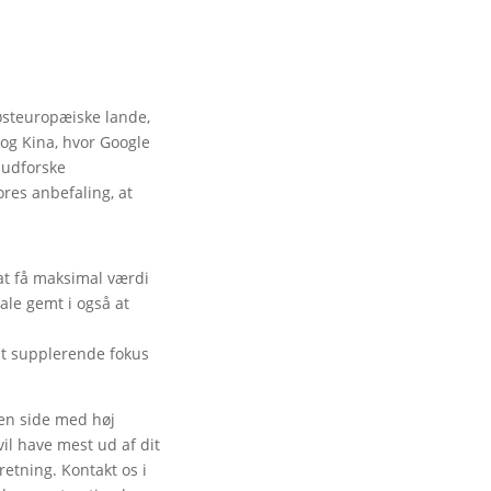
 østeuropæiske lande,
 og Kina, hvor Google
 udforske
res anbefaling, at
 at få maksimal værdi
iale gemt i også at
 Et supplerende fokus
den side med høj
vil have mest ud af dit
retning. Kontakt os i