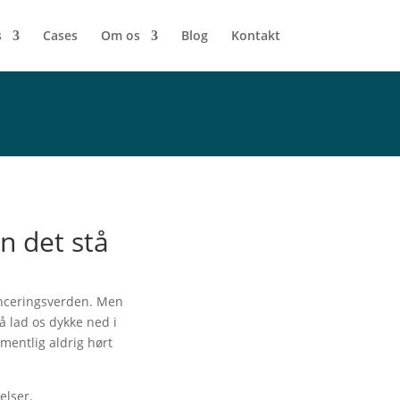
s
Cases
Om os
Blog
Kontakt
n det stå
nonceringsverden. Men
å lad os dykke ned i
mentlig aldrig hørt
elser.