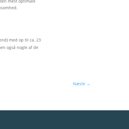
 den mest optimale
irksomhed.
end) med op til ca. 23
men også nogle af de
Næste
→