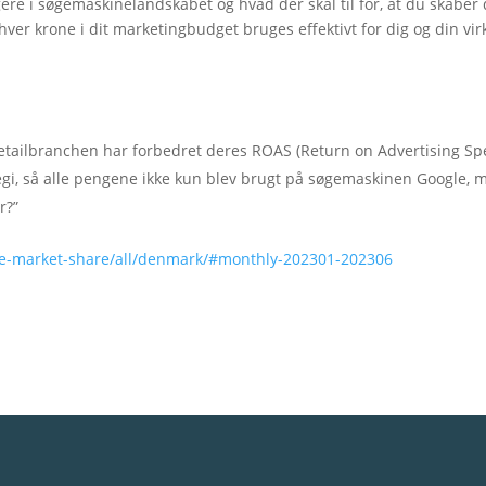
ere i søgemaskinelandskabet og hvad der skal til for, at du skaber
 hver krone i dit marketingbudget bruges effektivt for dig og din v
i detailbranchen har forbedret deres ROAS (Return on Advertising Sp
gi, så alle pengene ikke kun blev brugt på søgemaskinen Google, 
r?”
ine-market-share/all/denmark/#monthly-202301-202306