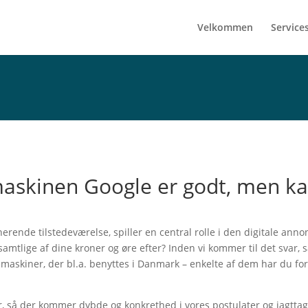
Velkommen
Service
askinen Google er godt, men ka
nerende tilstedeværelse, spiller en central rolle i den digitale an
mtlige af dine kroner og øre efter? Inden vi kommer til det svar, s
maskiner, der bl.a. benyttes i Danmark – enkelte af dem har du for
er, så der kommer dybde og konkrethed i vores postulater og iagttag