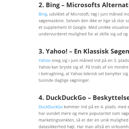
2. Bing – Microsofts Altern
Bing
, udviklet af Microsoft, røg i juni måned 
søgemaskine. Selvom den ikke er lige så stor s
et supplement til Google. Med unikke visualis
undervurderet mulighed for at skille sig ud og
3. Yahoo! – En Klassisk Søg
Yahoo
sneg sig i juni måned ind på en 3. plad
Yahoo kan bryste sig af. På trods af sin mindr
i betragtning, at Yahoo teknisk set benytter sig 
tusinde daglige søgninger.
4. DuckDuckGo – Beskyttelse
DuckDuckGo
kommer ind på en 4. plads, med 
har vundet mere og mere popularitet som søgema
marketingsvinklen, så er der en unik mulighed
datasikkerhed højt. Har man altså en virksomh