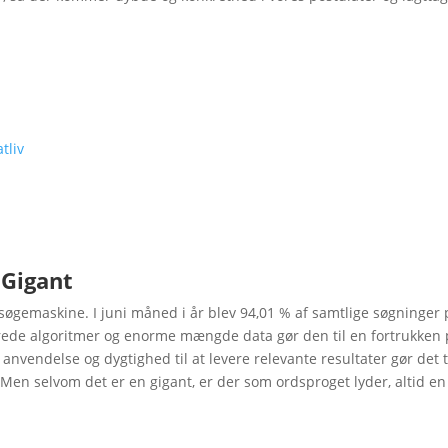
tliv
 Gigant
gemaskine. I juni måned i år blev 94,01 % af samtlige søgninger 
ede algoritmer og enorme mængde data gør den til en fortrukken 
endelse og dygtighed til at levere relevante resultater gør det til
n selvom det er en gigant, er der som ordsproget lyder, altid en r