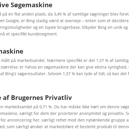
ative Søgemaskine
ind på en flot anden plads, da 3,49 % af samtlige søgninger blev for
om Google, er Bing stadig værd at overveje – enten som et decideret
eringsmuligheder og en loyale brugerbase, tilbyder Bing en unik og
 nå et specifikt kundesegment.
emaskine
s målt på markedsandel. Nærmere specifikt er det 1,37 % af samtli
e størrelse, er Yahoo en søgemaskine der kan give ekstra synlighed,
af Bing’s søgeresultater. Selvom 1,37 % kan lyde af lidt, så kan det f
 af Brugernes Privatliv
en markedsandel på 0,71 %. Du har måske ikke hørt om denne sø
skine, særligt for dem der prioriterer anonymitet og privatliv. Se
 for annoncering her, særligt rettet mod den nytænkende gruppe a
ed, som særligt ønsker at markedsføre et bestemt produkt til denn