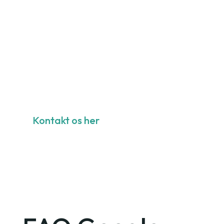
partner, der støtter dig hele vejen. Tag det
første skridt mod online succes – kontakt os
for en uforpligtende samtale om, hvordan vi
kan løfte din hjemmesides SEO. Lad os
sammen bringe din hjemmeside til næste
niveau!
Kontakt os her