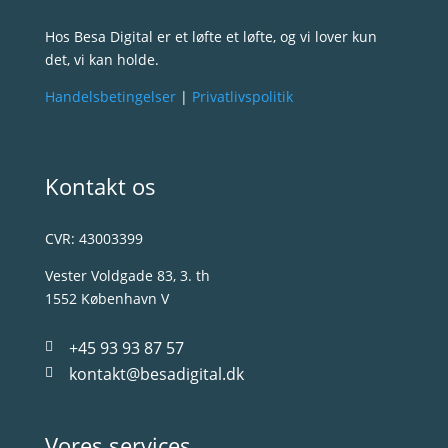
Hos Besa Digital er et løfte et løfte, og vi lover kun
det, vi kan holde.
Handelsbetingelser
|
Privatlivspolitik
Kontakt os
CVR: 43003399
Vester Voldgade 83, 3. th
1552 København V
+45 93 93 87 57

kontakt@besadigital.dk

Vores services