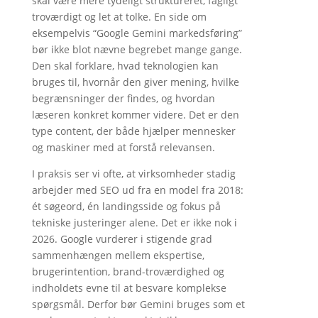
skal være mere tydeligt struktureret, fagligt
troværdigt og let at tolke. En side om
eksempelvis “Google Gemini markedsføring”
bør ikke blot nævne begrebet mange gange.
Den skal forklare, hvad teknologien kan
bruges til, hvornår den giver mening, hvilke
begrænsninger der findes, og hvordan
læseren konkret kommer videre. Det er den
type content, der både hjælper mennesker
og maskiner med at forstå relevansen.
I praksis ser vi ofte, at virksomheder stadig
arbejder med SEO ud fra en model fra 2018:
ét søgeord, én landingsside og fokus på
tekniske justeringer alene. Det er ikke nok i
2026. Google vurderer i stigende grad
sammenhængen mellem ekspertise,
brugerintention, brand-troværdighed og
indholdets evne til at besvare komplekse
spørgsmål. Derfor bør Gemini bruges som et