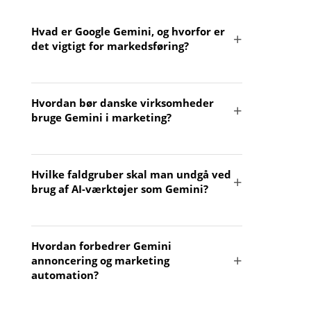
Hvad er Google Gemini, og hvorfor er
det vigtigt for markedsføring?
Google Gemini er et avanceret AI-værktøj, der
Hvordan bør danske virksomheder
hjælper virksomheder med at analysere,
bruge Gemini i marketing?
målrette og strukturere
markedsføringsindsatsen mere effektivt,
særligt inden for SEO, content og
Brug Gemini som et analyseværktøj til
annoncering.
Hvilke faldgruber skal man undgå ved
research, indholdsstruktur og segmentering
brug af AI-værktøjer som Gemini?
– ikke bare til hurtig tekstproduktion, men
som støtte for strategiske beslutninger.
Ukritisk brug kan føre til generiske tekster,
Hvordan forbedrer Gemini
svage budskaber og løsninger uden
annoncering og marketing
forretningsmæssig retning; vurder derfor
automation?
altid output for relevans og troværdighed.