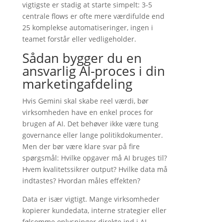
vigtigste er stadig at starte simpelt: 3-5
centrale flows er ofte mere værdifulde end
25 komplekse automatiseringer, ingen i
teamet forstår eller vedligeholder.
Sådan bygger du en
ansvarlig AI-proces i din
marketingafdeling
Hvis Gemini skal skabe reel værdi, bør
virksomheden have en enkel proces for
brugen af AI. Det behøver ikke være tung
governance eller lange politikdokumenter.
Men der bør være klare svar på fire
spørgsmål: Hvilke opgaver må AI bruges til?
Hvem kvalitetssikrer output? Hvilke data må
indtastes? Hvordan måles effekten?
Data er især vigtigt. Mange virksomheder
kopierer kundedata, interne strategier eller
følsomme oplysninger direkte ind i AI-