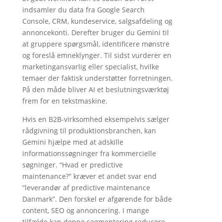
indsamler du data fra Google Search
Console, CRM, kundeservice, salgsafdeling og
annoncekonti. Derefter bruger du Gemini til
at gruppere spørgsmål, identificere mønstre
og foreslå emneklynger. Til sidst vurderer en
marketingansvarlig eller specialist, hvilke
temaer der faktisk understøtter forretningen.
På den måde bliver AI et beslutningsværktøj
frem for en tekstmaskine.
Hvis en B2B-virksomhed eksempelvis sælger
rådgivning til produktionsbranchen, kan
Gemini hjælpe med at adskille
informationssøgninger fra kommercielle
søgninger. “Hvad er predictive
maintenance?” kræver et andet svar end
“leverandør af predictive maintenance
Danmark”. Den forskel er afgørende for både
content, SEO og annoncering. I mange
tilfælde kan denne segmentering reducere