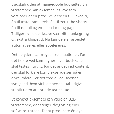
budskab uden at mangedoble budgettet. En
virksomhed kan eksempelvis lave fem
versioner af en produktvideo: én til LinkedIn,
én til Instagram Reels, én til YouTube Shorts,
én til e-mail og én til en landing page.
Tidligere ville det kræve særskilt planlægning
og ekstra klippetid. Nu kan dele af arbejdet
automatiseres eller accelereres.
Det betyder især noget i tre situationer. For
det første ved kampagner, hvor budskaber
skal testes hurtigt. For det andet ved content,
der skal forklare komplekse ydelser på en
enkel måde. For det tredje ved løbende
synlighed, hvor virksomheden skal udgive
stabilt uden at brænde teamet ud.
Et konkret eksempel kan være en B2B-
virksomhed, der sælger rådgivning eller
software. I stedet for at producere én dyr