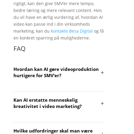
rigtigt, kan den give SMV’er mere tempo,
bedre læring og mere relevant content. Hvis
du vil have en ærlig vurdering af, hvordan AI
video kan passe ind i din virksomheds
marketing, kan du
kontakte Besa Digital
og få
en konkret sparring på mulighederne.
FAQ
Hvordan kan AI gøre videoproduktion
hurtigere for SMV’er?
AI-værktøjer kan automatisere manuskripter,
Kan AI erstatte menneskelig
klipning og undertekster, så videoindhold
kreativitet i video marketing?
kan produceres på markant kortere tid end
tidligere.
AI kan hjælpe med produktionen, men
Hvilke udfordringer skal man være
strategi, budskaber og målgruppeforståelse