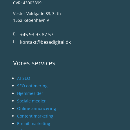
CVR: 43003399
Vester Voldgade 83, 3. th
1552 København V
+45 93 93 87 57

kontakt@besadigital.dk

Vores services
AI-SEO
SEO optimering
Hjemmesider
Sociale medier
Online annoncering
Content marketing
E-mail marketing